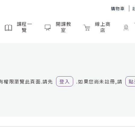
購物車
課程一
開課教
線上商
覽
室
店
有權限瀏覽此頁面.
請先
登入
.
如果您尚未註冊,請
點