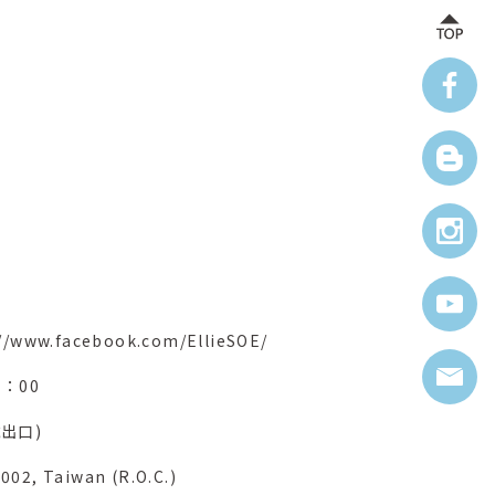
//www.facebook.com/EllieSOE/
：00
出口)
8002, Taiwan (R.O.C.)