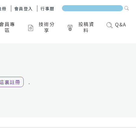
註冊
會員登入
行事曆
會員專
技術分
投稿資
Q&A
區
享
料
這裏註冊
.