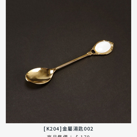
[K204]金屬湯匙002