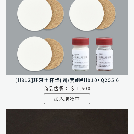
[H912]珪藻土杯墊(圓)套組#H910+Q255.6
商品售價：
$ 1,500
加入購物車