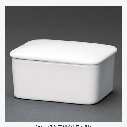
[K027]有蓋瓷盒(長方形)