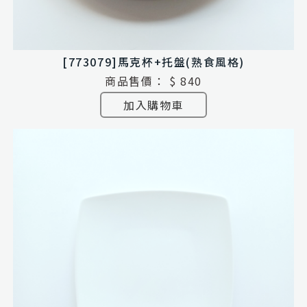
[773079]馬克杯+托盤(熟食風格)
商品售價：
$ 840
加入購物車