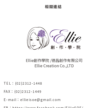
相關連結
Ellie創作學院 /德昌創作有限公司
Ellie Creation Co.,LTD
TEL：(02)2312-1448
FAX：(02)2312-1449
E-mail：ellieisoe@gmail.com
FB：https://www.facebook.com/EllieSOE/