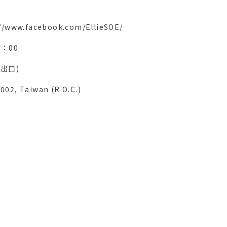
//www.facebook.com/EllieSOE/
：00
出口)
8002, Taiwan (R.O.C.)