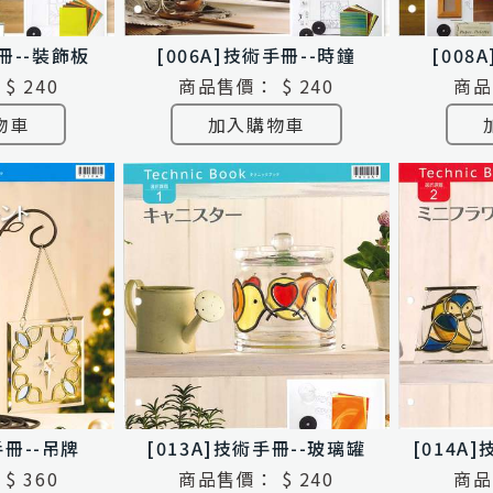
手冊--裝飾板
[006A]技術手冊--時鐘
[008
$ 240
商品售價：
$ 240
商品
物車
加入購物車
手冊--吊牌
[013A]技術手冊--玻璃罐
[014A
$ 360
商品售價：
$ 240
商品