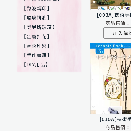
【微波轉印】
[003A]技術
【玻璃拼貼】
商品售價：
【威尼斯玻璃】
加入購
【金屬押花】
【藝術印染】
【手作書籍】
【DIY用品】
[010A]技術
商品售價：