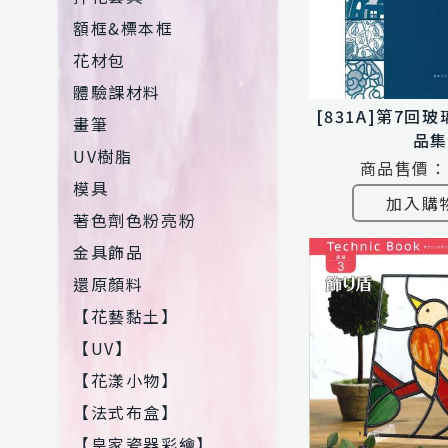
額框&標本框
花材包
體驗課材料
[831A]第7回
畫筆
品集
UV樹脂
商品售價：
模具
加入購
著色劑色粉亮粉
金具飾品
還原顏料
【花藝黏土】
【UV】
【花漾小物】
【法式布盒】
【皇家瓷器彩繪】