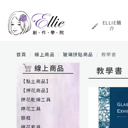
ELLIE簡
介
首頁
線上商品
玻璃拼貼商品
教學書
線上商品
教學書
【黏土商品】
【押花商品】
押花乾燥工具
押花工具
額框
押花套具