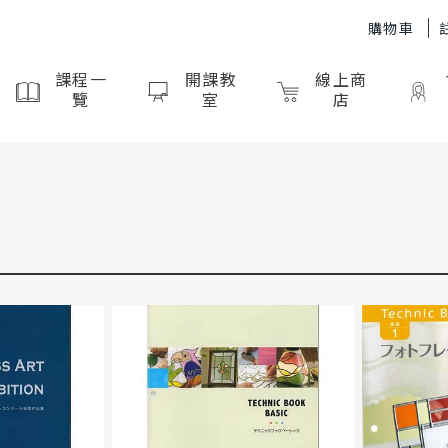
購物車
課程一
開課教
線上商
覽
室
店